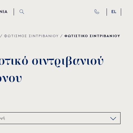
ΝΙΑ
EL
ΦΩΤΙΣΤΙΚΟ ΣΙΝΤΡΙΒΑΝΙΟΥ
/
ΦΩΤΙΣΜΟΣ ΣΙΝΤΡΙΒΑΝΙΟΥ
/
σ
τ
ι
κ
ό
σ
ι
ν
τ
ρ
ι
β
α
ν
ι
ο
ύ
ό
ν
ο
υ