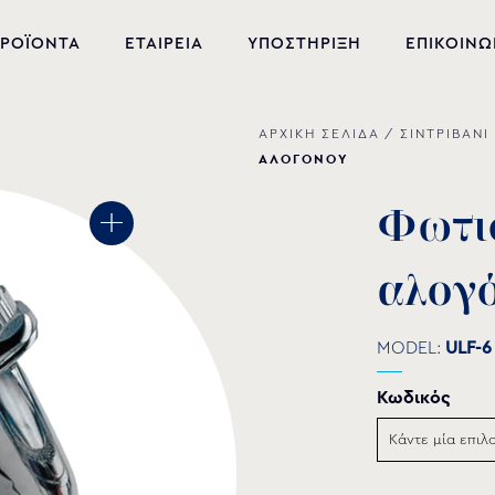
ΡΟΪΟΝΤΑ
ΕΤΑΙΡΕΙΑ
ΥΠΟΣΤΗΡΙΞΗ
ΕΠΙΚΟΙΝΩ
ΑΡΧΙΚΗ ΣΕΛΙΔΑ
/
ΣΙΝΤΡΙΒΑΝΙ
ΝΕΑ ΠΡΟΪΟΝΤΑ
ΑΛΟΓΟΝΟΥ
ΕΞΟΠΛΙΣΜΟΣ ΠΙΣΙΝΑΣ
Φ
ω
τ
ι
ΕΥΕΞΙΑ
α
λ
ο
γ
ΥΔΡΟΜΑΣΑΖ
ΣΙΝΤΡΙΒΑΝΙ
MODEL:
ULF-6
PVC-U ΕΞΑΡΤΗΜΑΤΑ
Κωδικός
ΑΝΤΛΙΕΣ ΥΔΑΤΩΝ
ΧΗΜΙΚΑ ΠΙΣΙΝΑΣ