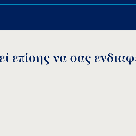
Download PDF
.
ο σε κόκκινο, μπλε, πράσινο κίτρινο, ή πορτοκαλί χρώμα.
Αποθήκευση
ί επίσης να σας ενδιαφέ