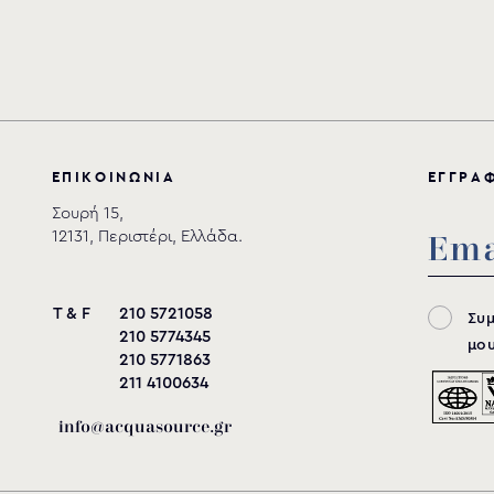
Ε
Π
Ι
Κ
Ο
Ι
Ν
Ω
Ν
Ι
Α
Ε
Γ
Γ
Ρ
Α
Σουρή 15,
12131, Περιστέρι, Ελλάδα.
T & F
210 5721058
Συ
210 5774345
μου
210 5771863
211 4100634
info@acquasource.gr