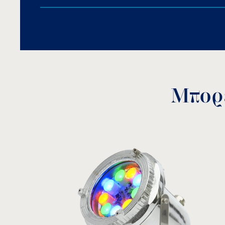
Λάμπα ιωδίνης, PAR38.
Χρώμα φωτισμού: λευκό.
Παρέχεται με ένα χρωματιστό φακό, διαθέσιμ
2,15m καλώδιο neoprene H07RN-F.
Λάστιχο στεγανότητας.
Ντουί πορσελάνης.
Ανοξείδωτες βίδες.
Μπορε
Υποβρύχια εγκατάσταση.