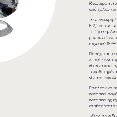
Ιδιαίτερα εντ
από χαλκό και
Το συγκεκριμέ
F, 2,15m του 
τη ζήτηση. Δι
μπρούντζινο σ
ισχύ από 80W 
Παρέχεται με 
λευκός φωτισμ
κίτρινο και πο
τοποθετημένα
γίνεται εύκολ
Επιπλέον να α
κατασκευασμέν
κατασκευής έχ
σταθερότητά 
Τέλος, το ειδ