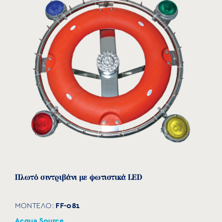
Ύψος εκτόξευσης νερού: 3,5m.
Βάρος: 35kg.
Προαιρετικά:
Αντλία 60 κύκλων.
Διαφορετικό μήκος καλωδίου.
Πλωτό σιντριβάνι με φωτιστικά LED
FF-081
ΜΟΝΤΕΛΟ:
Acqua Source