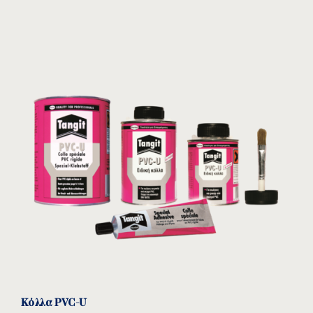
Κωδικός
Ø
DN
A
B
H
L
download
01 61 1077
50
40
95
93
141
157
050
01 61 1077
63
50
115
107
164
190
063
01 61 1077
75
65
151
122
197
214
075
Κόλλα PVC-U