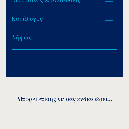
Διαστάσεις & Αποδόσεις
Κατάλογος
ZOOM IN
Λήψεις
Download PDF
.
Αποθήκευση
Μπορεί επίσης να σας ενδιαφέρει...
Spare parts
Κωδικός
DN
A
F
H
L
Ø