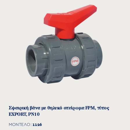
download
1022050
40
110
29
107
189
1½”
1022063
50
110
30
113
226
2”
Σφαιρική βάνα με θηλυκό σπείρωμα FPM, τύπος
EXPORT, PN10
1126
ΜΟΝΤΕΛΟ: