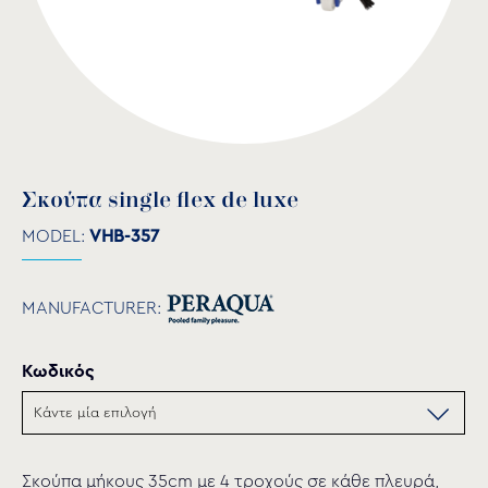
Σκούπα single flex de luxe
MODEL:
VHB-357
MANUFACTURER:
Κωδικός
Σκούπα μήκους 35cm με 4 τροχούς σε κάθε πλευρά,