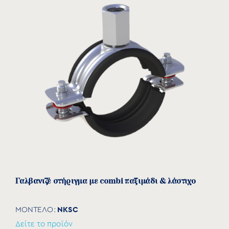
Εύρος
L
Κωδικός
Μέγεθος
σύσφιξης
(mm)
(mm)
NSPS040
1½”
48-53
99
NSPS050
2″
59-66
112
Γαλβανιζέ στήριγμα με combi παξιμάδι & λάστιχο
NKSC
ΜΟΝΤΕΛΟ:
Δείτε το προϊόν