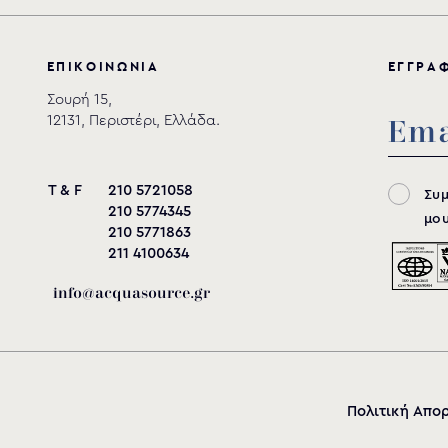
Ε
Π
Ι
Κ
Ο
Ι
Ν
Ω
Ν
Ι
Α
Ε
Γ
Γ
Ρ
Α
Σουρή 15,
12131, Περιστέρι, Ελλάδα.
T & F
210 5721058
Συ
210 5774345
μου
210 5771863
Light Grey
211 4100634
info@acquasource.gr
Τηλεσκοπικό άγκιστρο για ξύλινη επιφάνεια
Τηλεσκοπικό άγκιστρο για σκυρόδεμα
Άγκιστρο γκαζόν
Εντατήρας
Πολιτική Απο
Εξαρτήματα ΑΣΦΑΛΕΙΑΣ