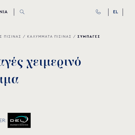
ΝΙΑ
EL
ΣΥΜΠΑΓΕΣ
Σ ΠΙΣΙΝΑΣ
/
ΚΑΛΥΜΜΑΤΑ ΠΙΣΙΝΑΣ
/
α
γ
έ
ς
χ
ε
ι
μ
ε
ρ
ι
ν
ό
μ
μ
α
ER: