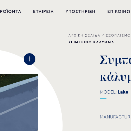
ΡΟΪΟΝΤΑ
ΕΤΑΙΡΕΙΑ
ΥΠΟΣΤΗΡΙΞΗ
ΕΠΙΚΟΙΝΩ
ΑΡΧΙΚΗ ΣΕΛΙΔΑ
/
ΕΞΟΠΛΙΣΜΟ
ΝΕΑ ΠΡΟΪΟΝΤΑ
ΧΕΙΜΕΡΙΝΟ ΚΑΛΥΜΜΑ
ΕΞΟΠΛΙΣΜΟΣ ΠΙΣΙΝΑΣ
Σ
υ
μ
π
ΕΥΕΞΙΑ
κ
ά
λ
υ
ΥΔΡΟΜΑΣΑΖ
ΣΙΝΤΡΙΒΑΝΙ
MODEL:
Lake
PVC-U ΕΞΑΡΤΗΜΑΤΑ
ΑΝΤΛΙΕΣ ΥΔΑΤΩΝ
MANUFACTUR
ΧΗΜΙΚΑ ΠΙΣΙΝΑΣ