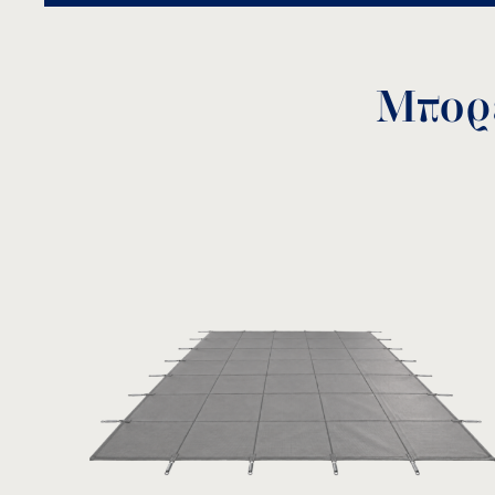
Μπορε