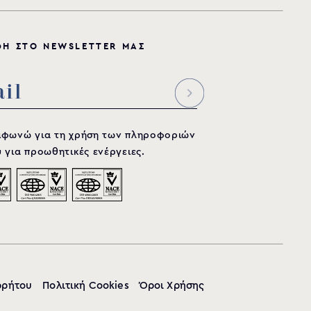
Φ
Η
Σ
Τ
Ο
N
E
W
S
L
E
T
T
E
R
Μ
Α
Σ
μφωνώ για τη χρήση των πληροφοριών
 για προωθητικές ενέργειες.
ρρήτου
Πολιτική Cookies
Όροι Χρήσης