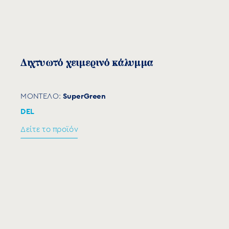
Ελαστικός ιμάντας (μπεζ, γκρι)
Άγκιστρο “P”
ΜΑΤ ΧΡΩΜΑΤΑ
Διχτυωτό χειμερινό κάλυμμα
ZOO
Εξαρτήματα LUXE
SuperGreen
ΜΟΝΤΕΛΟ:
ZOO
DEL
Δείτε το προϊόν