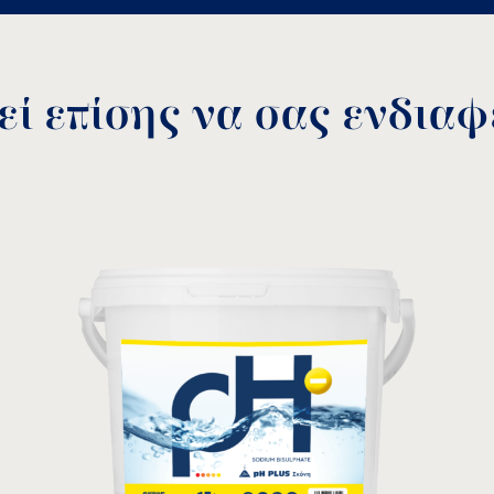
in
/home/acquasource/public_html/wp-content/themes/ac
Αποθήκευση
ί επίσης να σας ενδιαφέ