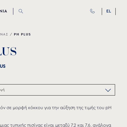
ΝΙΑ
EL
PH PLUS
ΙΝΑΣ
/
L
U
S
LUS
όν σε μορφή κόκκου για την αύξηση της τιμής του pH
μιας τυπικής πισίνας είναι μεταξύ 7,2 και 7,6, ανάλογα