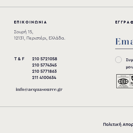
Ε
Π
Ι
Κ
Ο
Ι
Ν
Ω
Ν
Ι
Α
Ε
Γ
Γ
Ρ
Α
Σουρή 15,
12131, Περιστέρι, Ελλάδα.
T & F
210 5721058
Συ
210 5774345
μου
210 5771863
211 4100634
info@acquasource.gr
Πολιτική Απο