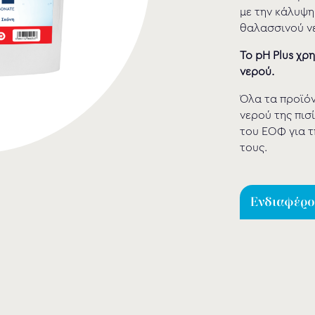
με την κάλυψη
θαλασσινού νερ
Το pH Plus χρη
νερού.
Όλα τα προϊόν
νερού της πισί
του ΕΟΦ για τ
τους.
Ενδιαφέρομ