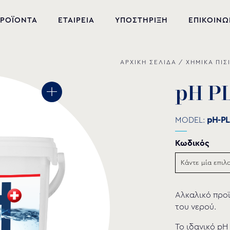
ΡΟΪΟΝΤΑ
ΕΤΑΙΡΕΙΑ
ΥΠΟΣΤΗΡΙΞΗ
ΕΠΙΚΟΙΝΩ
ΑΡΧΙΚΗ ΣΕΛΙΔΑ
/
ΧΗΜΙΚΑ ΠΙΣ
ΝΕΑ ΠΡΟΪΟΝΤΑ
ΕΞΟΠΛΙΣΜΟΣ ΠΙΣΙΝΑΣ
p
H
P
ΕΥΕΞΙΑ
MODEL:
pH-P
ΥΔΡΟΜΑΣΑΖ
Κωδικός
ΣΙΝΤΡΙΒΑΝΙ
PVC-U ΕΞΑΡΤΗΜΑΤΑ
Αλκαλικό προϊ
ΑΝΤΛΙΕΣ ΥΔΑΤΩΝ
του νερού.
ΧΗΜΙΚΑ ΠΙΣΙΝΑΣ
Το ιδανικό pH 