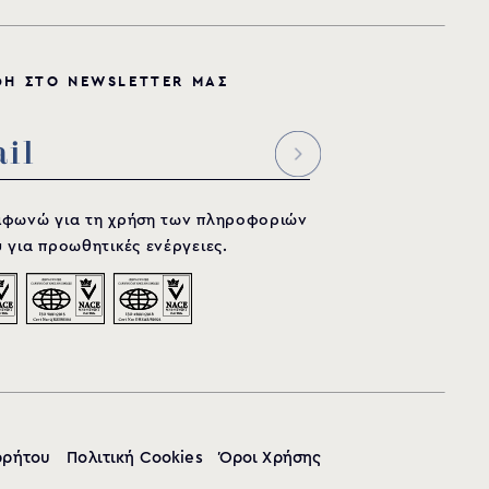
Φ
Η
Σ
Τ
Ο
N
E
W
S
L
E
T
T
E
R
Μ
Α
Σ
μφωνώ για τη χρήση των πληροφοριών
 για προωθητικές ενέργειες.
ρρήτου
Πολιτική Cookies
Όροι Χρήσης