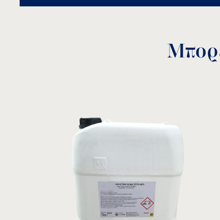
Warning
: Trying to access array offset on false 
Μπορε