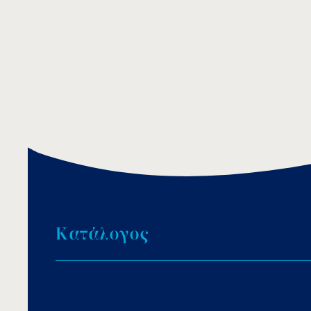
Κ
α
τ
ά
λ
ο
γ
ο
ς