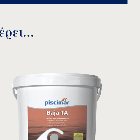
s06724/components/class-tabs.php
on line
115
ρει...