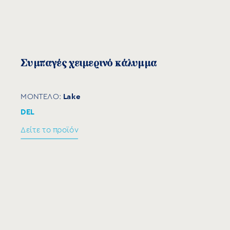
Τηλεσκοπικό άγκιστρο για ξύλινη επιφάνεια
Τηλεσκοπικό άγκιστρο για σκυρόδεμα
Άγκιστρο γκαζόν
Εντατήρας
Συμπαγές χειμερινό κάλυμμα
Lake
ΜΟΝΤΕΛΟ:
DEL
Δείτε το προϊόν