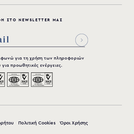
Φ
Η
Σ
Τ
Ο
N
E
W
S
L
E
T
T
E
R
Μ
Α
Σ
μφωνώ για τη χρήση των πληροφοριών
 για προωθητικές ενέργειες.
ρρήτου
Πολιτική Cookies
Όροι Χρήσης