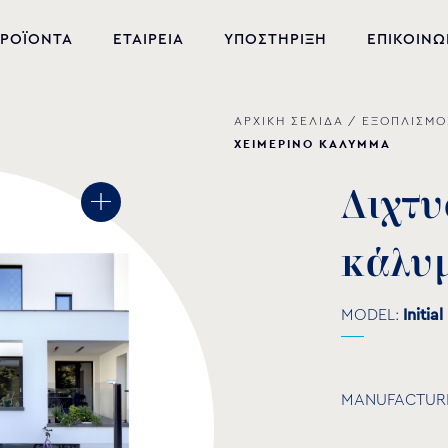
ΡΟΪΟΝΤΑ
ΕΤΑΙΡΕΙΑ
ΥΠΟΣΤΗΡΙΞΗ
ΕΠΙΚΟΙΝΩ
ΑΡΧΙΚΗ ΣΕΛΙΔΑ
/
ΕΞΟΠΛΙΣΜΟ
ΝΕΑ ΠΡΟΪΟΝΤΑ
ΧΕΙΜΕΡΙΝΟ ΚΑΛΥΜΜΑ
ΕΞΟΠΛΙΣΜΟΣ ΠΙΣΙΝΑΣ
Δ
ι
χ
τ
υ
ΕΥΕΞΙΑ
κ
ά
λ
υ
ΥΔΡΟΜΑΣΑΖ
ΣΙΝΤΡΙΒΑΝΙ
MODEL:
Initial
PVC-U ΕΞΑΡΤΗΜΑΤΑ
ΑΝΤΛΙΕΣ ΥΔΑΤΩΝ
MANUFACTUR
ΧΗΜΙΚΑ ΠΙΣΙΝΑΣ