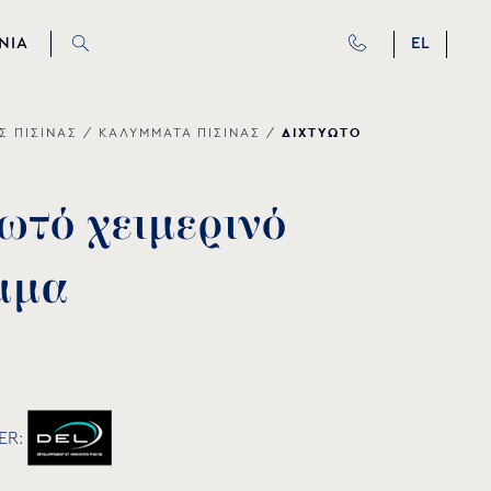
ΝΙΑ
EL
ΔΙΧΤΥΩΤΟ
Σ ΠΙΣΙΝΑΣ
/
ΚΑΛΥΜΜΑΤΑ ΠΙΣΙΝΑΣ
/
ω
τ
ό
χ
ε
ι
μ
ε
ρ
ι
ν
ό
μ
μ
α
ER: