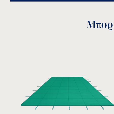
Μπορε