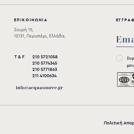
Ε
Π
Ι
Κ
Ο
Ι
Ν
Ω
Ν
Ι
Α
Ε
Γ
Γ
Ρ
Α
Σουρή 15,
12131, Περιστέρι, Ελλάδα.
T & F
210 5721058
Συ
210 5774345
μου
210 5771863
211 4100634
info@acquasource.gr
Πολιτική Απο